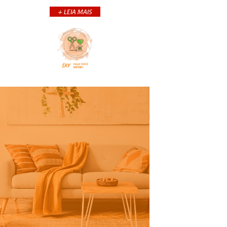
A defumação &...
+ LEIA MAIS
+CONTINUA
COMPARTILHE:
Prepare sua casa para a
chegada do outono!