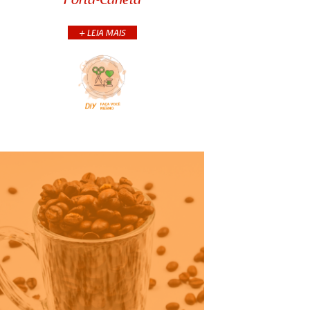
Porta-Caneta
embalagem que pode ter outras
funções! Seu desenho e tamanho a
...
+ LEIA MAIS
+CONTINUA
COMPARTILHE: