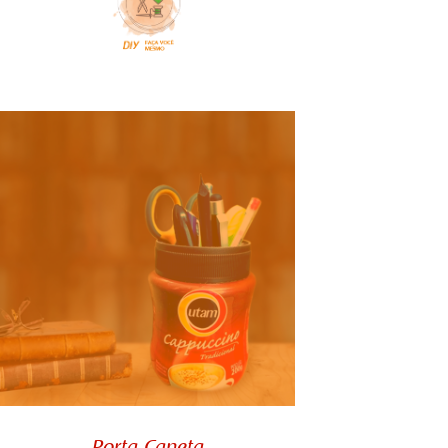
COMPARTILHE:
Porta-Caneta
Além de ser uma bebida cremosa e
de preparo fácil, o Cappuccino da
Utam vem dentro de uma incrível