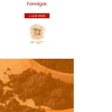
espalhado nas folhagens. Por sua
Formigas
ação ácida, é eficaz no tratamento
de dedetizaçã...
+ LEIA MAIS
+CONTINUA
COMPARTILHE: