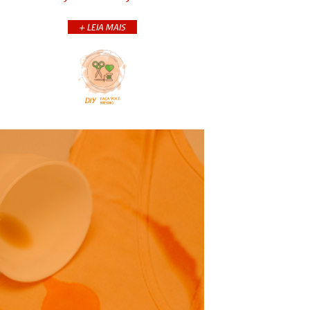
passado. Com a quarentena, como
as pessoas ...
+ LEIA MAIS
+CONTINUA
COMPARTILHE:
Como tingir tecido com café