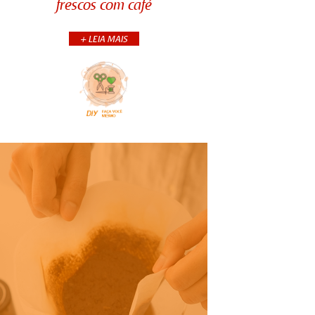
frescos com café
ambientes da casa e ainda mantê-
los frescos. Use uma meia-calça
velha para acomodar um pouc...
+ LEIA MAIS
+CONTINUA
COMPARTILHE:
Saiba como fazer flores com