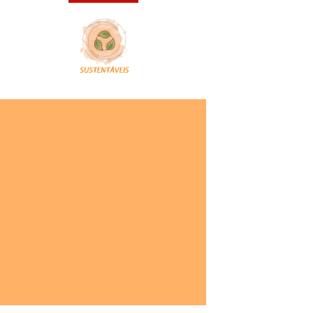
+CONTINUA
COMPARTILHE:
Café combate mofos
Combater mofo em armários e
gavetas é fácil, basta você fazer