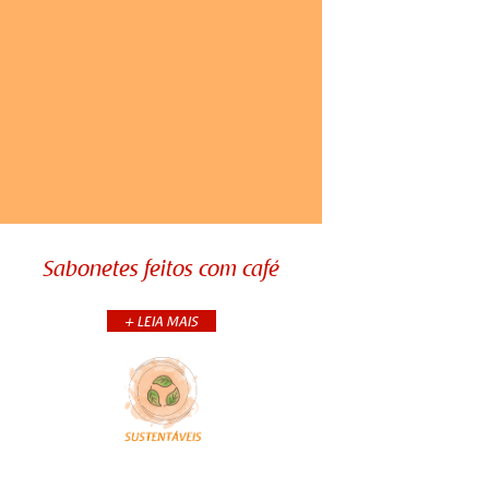
Sabonetes feitos com café
Sabonetes feitos com café
+ LEIA MAIS
O café é muito mais que uma
bebida energética, ele também é
um ótimo aliado para os cuidados
com a pele. Pensando nisso,
trouxemos para você uma rece...
+CONTINUA