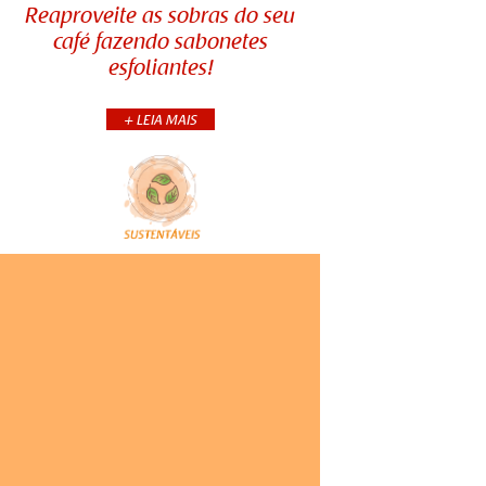
Reaproveite as sobras do seu
Reaproveite as sobras do seu
café fazendo sabonetes
café fazendo sabonetes
esfoliantes!
esfoliantes!
+ LEIA MAIS
Sabe aquele pó de café que sobra
no filtro? Você pode reaproveitá-lo
para fazer um sabonete
esfoliante perfeito para deixar a
sua pele super macia!
Mas, ...
+CONTINUA
COMPARTILHE: