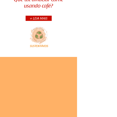
carne, sendo alguns deles muito
usando café?
conhecidos e utilizados há anos na
culinária - como marinar o alimento
...
+ LEIA MAIS
+CONTINUA
COMPARTILHE: