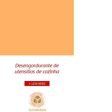
Desengordurante de
utensílios de cozinha
Você já usou borra de café para
desengordurar superfícies ou
Desengordurante de
utensílios de cozinha? Se você quer
utensílios de cozinha
uma solução bem ecológica, nada
melhor ...
+ LEIA MAIS
+CONTINUA
COMPARTILHE: