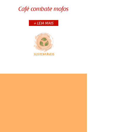
um simples sachê com uma meia,
Café combate mofos
mas lembre-se de ter certeza de
que a borra esteja seca antes de
coloc&...
+ LEIA MAIS
+CONTINUA
COMPARTILHE: