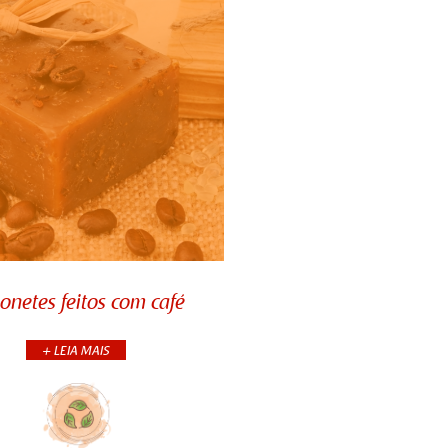
onetes feitos com café
onetes feitos com café
+ LEIA MAIS
é é muito mais que uma
 energética, ele também é
mo aliado para os cuidados
 pele. Pensando nisso,
uxemos para você uma rece...