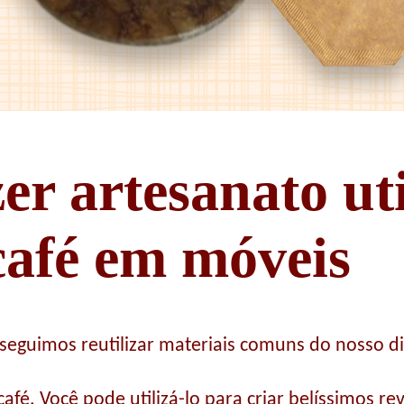
er artesanato ut
 café em móveis
guimos reutilizar materiais comuns do nosso di
 café. Você pode utilizá-lo para criar belíssimos 