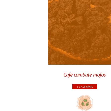
Café combate mofos
Combater mofo em armário
gavetas é fácil, basta você fa
um simples sachê com uma me
Café combate mofos
mas lembre-se de ter certeza
que a borra esteja seca antes
coloc&
+ LEIA MAIS
+CONTINUA
COMPARTILHE: