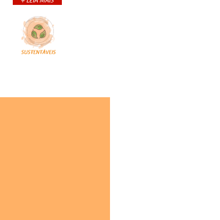
+ LEIA MAIS
+CONTINUA
COMPARTILHE:
e tal amaciar carne