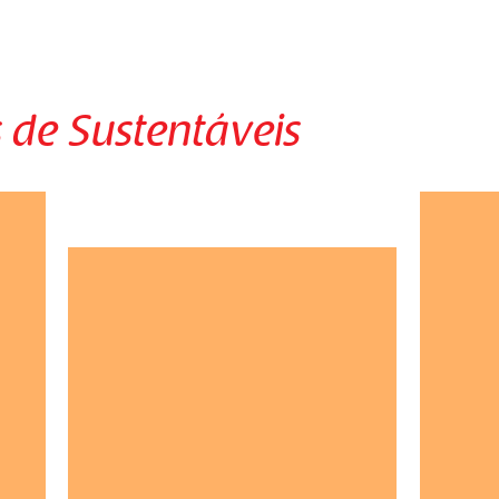
 de Sustentáveis
Café
 a