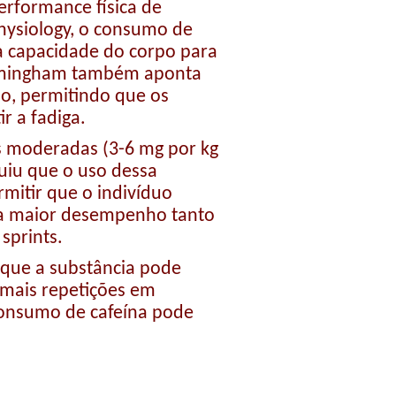
rformance física de
Physiology, o consumo de
a capacidade do corpo para
 Birmingham também aponta
ão, permitindo que os
r a fadiga.
s moderadas (3-6 mg por kg
luiu que o uso dessa
mitir que o indivíduo
fica maior desempenho tanto
sprints.
 que a substância pode
 mais repetições em
 consumo de cafeína pode