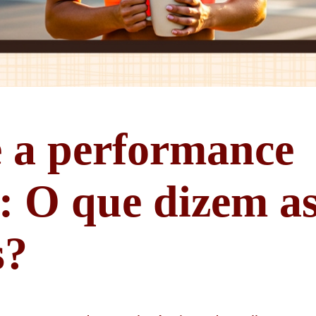
e a performance
a: O que dizem a
s?