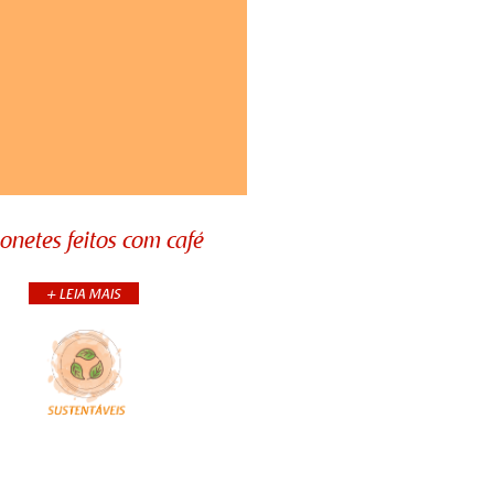
onetes feitos com café
onetes feitos com café
+ LEIA MAIS
é é muito mais que uma
 energética, ele também é
mo aliado para os cuidados
 pele. Pensando nisso,
uxemos para você uma rece...
+CONTINUA
COMPARTILHE: