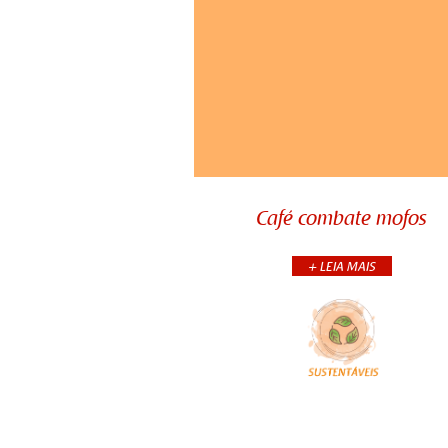
Café combate mofos
Combater mofo em armário
gavetas é fácil, basta você fa
um simples sachê com uma me
Café combate mofos
mas lembre-se de ter certeza
que a borra esteja seca antes
coloc&
+ LEIA MAIS
+CONTINUA
COMPARTILHE: