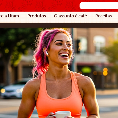
re a Utam
Produtos
O assunto é café
Receitas