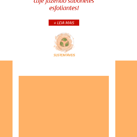
café fazendo sabonetes
café fazendo sabonetes
a...
esfoliantes!
esfoliantes!
+ LEIA MAIS
Sabe aquele pó de café que sobra
no filtro? Você pode reaproveitá-lo
para fazer um sabonete
esfoliante perfeito para deixar a
sua pele super macia!
Mas, ...
+CONTINUA
COMPARTILHE:
Qu