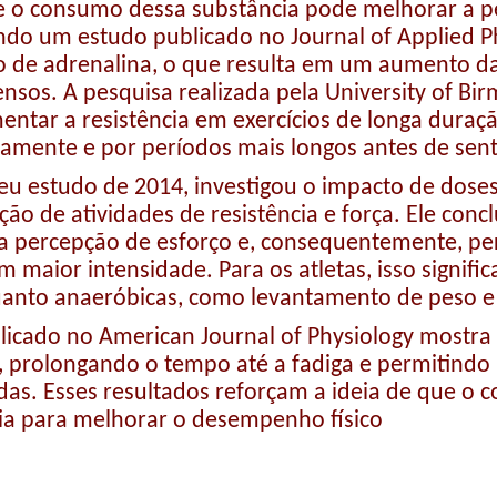
o consumo dessa substância pode melhorar a pe
undo um estudo publicado no Journal of Applied 
ção de adrenalina, o que resulta em um aumento d
intensos. A pesquisa realizada pela University of
ntar a resistência em exercícios de longa duraç
samente e por períodos mais longos antes de senti
seu estudo de 2014, investigou o impacto de dose
ão de atividades de resistência e força. Ele conc
a percepção de esforço e, consequentemente, per
com maior intensidade. Para os atletas, isso signi
uanto anaeróbicas, como levantamento de peso e 
licado no American Journal of Physiology mostra
, prolongando o tempo até a fadiga e permitindo
das. Esses resultados reforçam a ideia de que o
gia para melhorar o desempenho físico