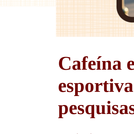
Cafeína 
esportiv
pesquisa