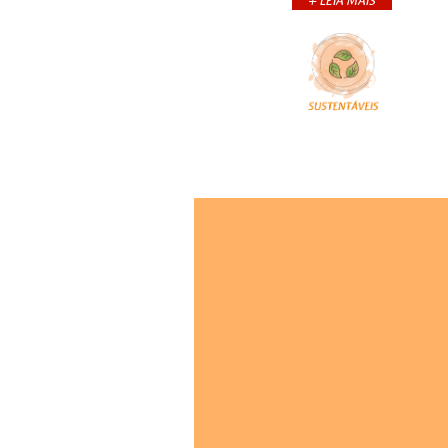
+ LEIA MAIS
prepar
+CONTINUA
COMPARTILHE:
Você já pensou em vestir